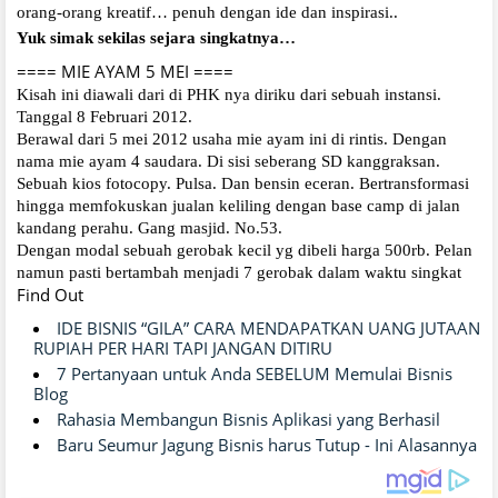
orang-orang kreatif… penuh dengan ide dan inspirasi..
Yuk simak sekilas sejara singkatnya…
==== MIE AYAM 5 MEI ====
Kisah ini diawali dari di PHK nya diriku dari sebuah instansi.
Tanggal 8 Februari 2012.
Berawal dari 5 mei 2012 usaha mie ayam ini di rintis. Dengan
nama mie ayam 4 saudara. Di sisi seberang SD kanggraksan.
Sebuah kios fotocopy. Pulsa. Dan bensin eceran. Bertransformasi
hingga memfokuskan jualan keliling dengan base camp di jalan
kandang perahu. Gang masjid. No.53.
Dengan modal sebuah gerobak kecil yg dibeli harga 500rb. Pelan
namun pasti bertambah menjadi 7 gerobak dalam waktu singkat
Find Out
IDE BISNIS “GILA” CARA MENDAPATKAN UANG JUTAAN
RUPIAH PER HARI TAPI JANGAN DITIRU
7 Pertanyaan untuk Anda SEBELUM Memulai Bisnis
Blog
Rahasia Membangun Bisnis Aplikasi yang Berhasil
Baru Seumur Jagung Bisnis harus Tutup - Ini Alasannya