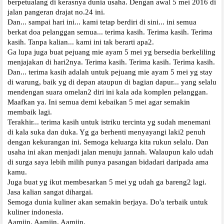
berpetualang di kerasnya dunia usaha. Dengan awal 5 mei 2016 di
jalan pangeran drajat no.24 ini.
Dan... sampai hari ini... kami tetap berdiri di sini... ini semua
berkat doa pelanggan semua... terima kasih. Terima kasih. Terima
kasih. Tanpa kalian... kami ini tak berarti apa2.
Ga lupa juga buat pejuang mie ayam 5 mei yg bersedia berkeliling
menjajakan di hari2nya. Terima kasih. Terima kasih. Terima kasih.
Dan... terima kasih adalah untuk pejuang mie ayam 5 mei yg stay
di warung, baik yg di depan ataupun di bagian dapur... yang selalu
mendengan suara omelan2 diri ini kala ada komplen pelanggan.
Maafkan ya. Ini semua demi kebaikan 5 mei agar semakin
membaik lagi.
Terakhir... terima kasih untuk istriku tercinta yg sudah menemani
di kala suka dan duka. Yg ga berhenti menyayangi laki2 penuh
dengan kekurangan ini. Semoga keluarga kita rukun selalu. Dan
usaha ini akan menjadi jalan menuju jannah. Walaupun kalo udah
di surga saya lebih milih punya pasangan bidadari daripada ama
kamu.
Juga buat yg ikut membesarkan 5 mei yg udah ga bareng2 lagi.
Jasa kalian sangat dihargai.
Semoga dunia kuliner akan semakin berjaya. Do'a terbaik untuk
kuliner indonesia.
Aamiin. Aamiin. Aamiin.