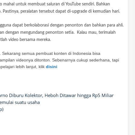
dio mahal untuk membuat saluran di YouTube sendiri. Bahkan
stinya, peralatan tersebut dapat di-upgrade di kemudian hari.
engguna dapat berkolaborasi dengan penonton dan bahkan para ahli.
an dengan mengundang penonton setia. Kalau mau, terimalah
uatlah video bersama mereka.
. Sekarang semua pembuat konten di Indonesia bisa
mpilan videonya ditonton. Sebenarnya cukup sederhana, tapi
lajari lebih lanjut, klik
disini
rno Diburu Kolektor, Heboh Ditawar hingga Rp5 Miliar
memulai suatu usaha
p)