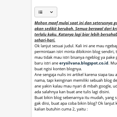
Mohon maaf mulai saat ini dan seterusnya ga
akan sedikit berubah. Semua berawal dari kri
terlalu kaku. Katanya lagi biar lebih bersah
sehari-hari.
Ok lanjut sesuai judul. Kali ini ane mau ngebag
permintaan istri minta dibikinin blog sendiri
mau tidak mau istri bisanya ngeblog ya pake
baru istri ane
erysilvana.blogspot.co.id
. Mu
buat ngisi konten blognya.
Ane sengaja nulis ini artikel karena siapa ta
nama, tapi keinginan memiliki sebuah blog d
ane yakin kalau mau nyari di mbah google, ud
ada salahnya kan buat ane tulis lagi disini.
Buat bikin blog sebenarnya itu mudah, yang s
gak diisi, buat apa coba bikin blog? Ok lanju
kalian butuhin cuma 2, yaitu :