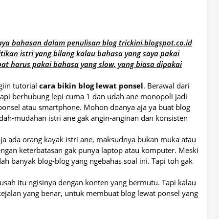
ya bahasan dalam penulisan blog trickini.blogspot.co.id
tikan istri yang bilang kalau bahasa yang saya pakai
abat harus pakai bahasa yang slow, yang biasa dipakai
iin tutorial
cara bikin blog lewat ponsel
. Berawal dari
, tapi berhubung lepi cuma 1 dan udah ane monopoli jadi
 ponsel atau smartphone. Mohon doanya aja ya buat blog
dah-mudahan istri ane gak angin-anginan dan konsisten
u aja ada orang kayak istri ane, maksudnya bukan muka atau
engan keterbatasan gak punya laptop atau komputer. Meski
ah banyak blog-blog yang ngebahas soal ini. Tapi toh gak
usah itu ngisinya dengan konten yang bermutu. Tapi kalau
t kejalan yang benar, untuk membuat blog lewat ponsel yang