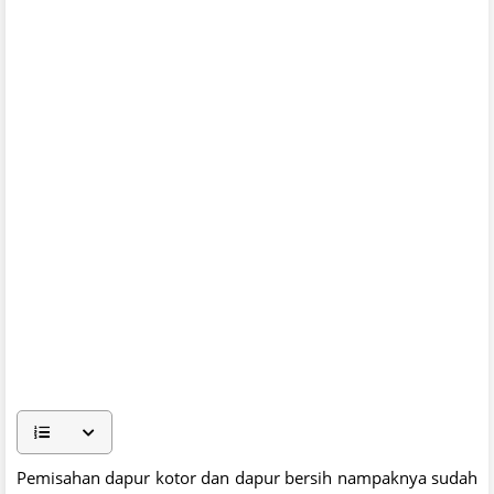
Pemisahan dapur kotor dan dapur bersih nampaknya sudah