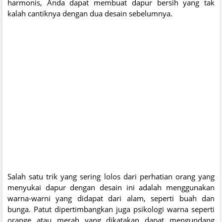
harmonis, Anda dapat membuat dapur bersih yang tak
kalah cantiknya dengan dua desain sebelumnya.
Salah satu trik yang sering lolos dari perhatian orang yang
menyukai dapur dengan desain ini adalah menggunakan
warna-warni yang didapat dari alam, seperti buah dan
bunga. Patut dipertimbangkan juga psikologi warna seperti
orange atau merah yang dikatakan dapat mengundang