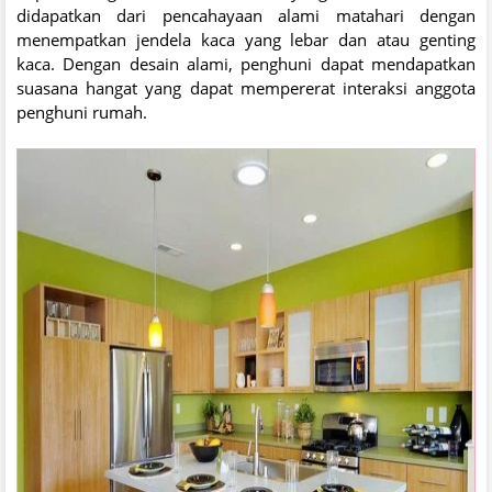
didapatkan dari pencahayaan alami matahari dengan
menempatkan jendela kaca yang lebar dan atau genting
kaca. Dengan desain alami, penghuni dapat mendapatkan
suasana hangat yang dapat mempererat interaksi anggota
penghuni rumah.