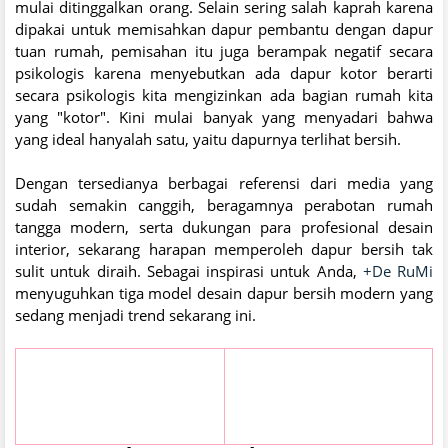
mulai ditinggalkan orang. Selain sering salah kaprah karena
dipakai untuk memisahkan dapur pembantu dengan dapur
tuan rumah, pemisahan itu juga berampak negatif secara
psikologis karena menyebutkan ada dapur kotor berarti
secara psikologis kita mengizinkan ada bagian rumah kita
yang "kotor". Kini mulai banyak yang menyadari bahwa
yang ideal hanyalah satu, yaitu dapurnya terlihat bersih.
Dengan tersedianya berbagai referensi dari media yang
sudah semakin canggih, beragamnya perabotan rumah
tangga modern, serta dukungan para profesional desain
interior, sekarang harapan memperoleh dapur bersih tak
sulit untuk diraih. Sebagai inspirasi untuk Anda,
+De RuMi
menyuguhkan tiga model desain dapur bersih modern yang
sedang menjadi trend sekarang ini.