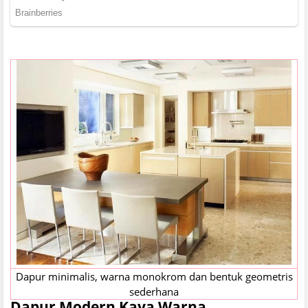
Dapur minimalis, warna monokrom dan bentuk geometris
sederhana
Dapur Modern Kaya Warna