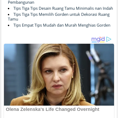
Pembangunan
Tips Tiga Tips Desain Ruang Tamu Minimalis nan Indah
Tips Tiga Tips Memilih Gorden untuk Dekorasi Ruang
Tamu
Tips Empat Tips Mudah dan Murah Menghias Gorden