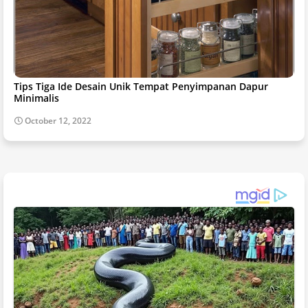
Tips Tiga Ide Desain Unik Tempat Penyimpanan Dapur
Minimalis
October 12, 2022