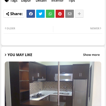
Tags
Dapur
Desain
Interior
Tips
OLDER
NEWER
YOU MAY LIKE
Show more