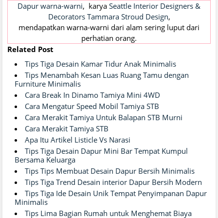
Dapur warna-warni
, karya
Seattle Interior Designers &
Decorators
Tammara Stroud Design
,
mendapatkan warna-warni dari alam sering luput dari
perhatian orang.
Related Post
Tips Tiga Desain Kamar Tidur Anak Minimalis
Tips Menambah Kesan Luas Ruang Tamu dengan
Furniture Minimalis
Cara Break In Dinamo Tamiya Mini 4WD
Cara Mengatur Speed Mobil Tamiya STB
Cara Merakit Tamiya Untuk Balapan STB Murni
Cara Merakit Tamiya STB
Apa Itu Artikel Listicle Vs Narasi
Tips Tiga Desain Dapur Mini Bar Tempat Kumpul
Bersama Keluarga
Tips Tips Membuat Desain Dapur Bersih Minimalis
Tips Tiga Trend Desain interior Dapur Bersih Modern
Tips Tiga Ide Desain Unik Tempat Penyimpanan Dapur
Minimalis
Tips Lima Bagian Rumah untuk Menghemat Biaya