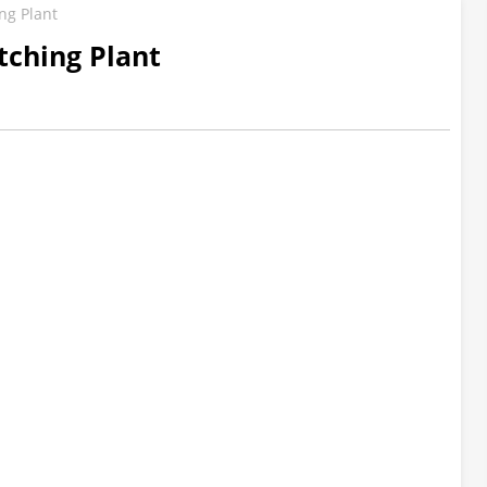
ng Plant
ching Plant