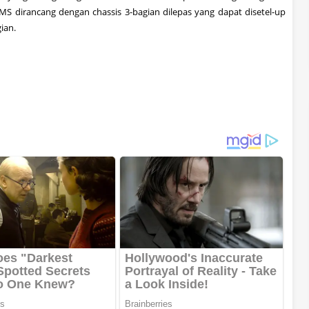
MS
dirancang
dengan
chassis
3
-
bagian
dilepas yang
dapat
disetel
-
up
ian
.