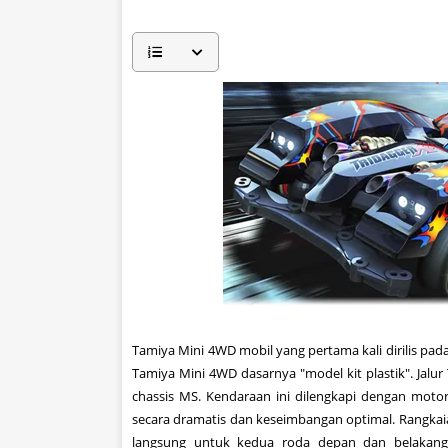
Tamiya
Mini
4WD
mobil yang
pertama kali dirilis
pada
Tamiya
Mini
4WD
dasarnya
"
model kit
plastik
"
.
Jalur
chassis
MS
.
Kendaraan ini
dilengkapi dengan
motor
secara dramatis
dan keseimbangan
optimal
.
Rangkai
langsung
untuk kedua
roda depan dan belakan