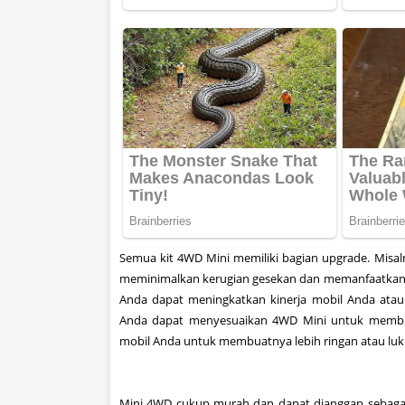
Semua
kit
4WD
Mini
memiliki bagian
upgrade.
Misal
meminimalkan kerugian
gesekan dan
memanfaatka
Anda
dapat
meningkatkan kinerja
mobil Anda
atau
Anda
dapat
menyesuaikan
4WD
Mini
untuk memb
mobil Anda
untuk membuatnya
lebih ringan
atau luk
Mini
4WD
cukup murah dan
dapat
dianggap sebaga