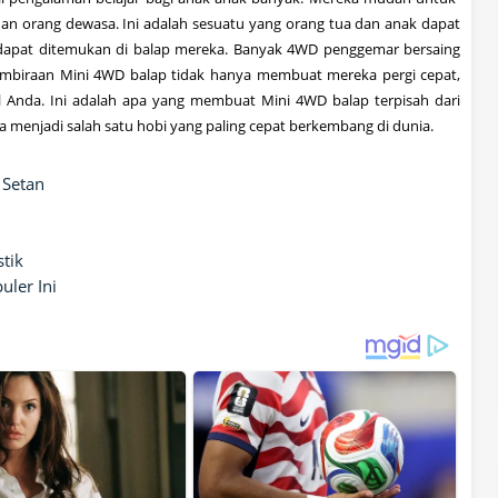
an orang dewasa
.
Ini
adalah sesuatu yang
orang tua
dan anak
dapat
dapat ditemukan di
balap mereka
.
Banyak
4WD
penggemar
bersaing
mbiraan
Mini
4WD
balap
tidak hanya
membuat mereka
pergi cepat
,
l Anda
.
Ini
adalah apa yang membuat
Mini
4WD
balap
terpisah dari
a menjadi
salah satu
hobi
yang paling cepat berkembang
di dunia
.
 Setan
tik
ler Ini