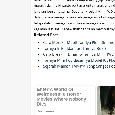
merakit dan
hobi
waktu
pertama
untuk anak-anak
d
lakukan bersama-sama
.
Daya tarik
sejati
Mini
4WD
dalam
acara
mengenakan oleh
pengecer lokal
.
Kege
tetapi dalam
menganalisis
dan meningkatkan
mobi
kegiatan lain
untuk anak-anak
dan
telah membuatny
Related Post
Cara Merakit Mobil Tamiya Plus Dinamo
Tamiya STB ( Standart Tamiya Box )
Cara Break In Dinamo Tamiya Mini 4WD
Tamiya Mini4wd dasarnya Model Kit Plas
Sejarah Mainan TAMIYA Yang Sangat Popu