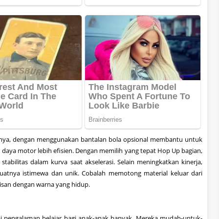
nya
,
dengan menggunakan
bantalan bola
opsional
membantu untuk
n
daya motor
lebih efisien
.
Dengan memilih
yang tepat
Hop
Up
bagian
,
stabilitas dalam
kurva
saat akselerasi
.
Selain
meningkatkan kinerja
,
uatnya
istimewa
dan unik
.
Cobalah
memotong material
keluar dari
isan
dengan
warna yang hidup
.
i
pengalaman belajar bagi
anak-anak
banyak
.
Mereka mudah
-
untuk-