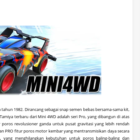
 tahun 1982
.
Dirancang sebagai
snap
semen
bebas
bersama-sama
kit
,
Tamiya
terbaru
dari
Mini
4WD
adalah seri
Pro
,
yang
dibangun di atas
 poros
revolusioner
ganda untuk
pusat
gravitasi yang lebih rendah
an
PRO
fitur
poros motor
kembar yang
mentransmisikan
daya secara
g
,
yang menghilangkan
kebutuhan
untuk
poros baling-baling
dan