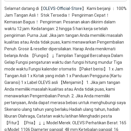
Selamat datang di【
OLEVS-Official-Store
】 Kami berjanji ： 100%
Jam Tangan Asli！ Stok Tersedia！ Pengiriman Cepat！
Kemasan Bagus！ Pengiriman: Pesanan akan dikirim dalam
waktu 12 jam. Kedatangan: 2 hingga 5 hari kerja setelah
pengiriman. Purna Jual: Jika jam tangan Anda memiliki masalah
kualitas atau Anda tidak puas, kami menawarkan Pengembalian
Penuh. Grosir & reseller dipersilakan. Harap Anda menikmati
belanja Anda. 【Fungsi】 ↓ Tampilan Tanggal Bercahaya Dalam
Gelap Fungsi pengaturan waktu dan fungsi hitung mundur Tiga
mode waktu Fungsi kalender otomatis 【Paket berisi】 1 x Jam
Tangan Asli 1 x Kotak yang indah 1 x Panduan Pengguna (Kartu
Garansi) 1 x Label OLEVS asli 【Menjamin】 1. Jika jam tangan
Anda memiliki masalah kualitas atau Anda tidak puas, kami
menawarkan Pengembalian Penuh. 2. Jika Anda memiliki
pertanyaan, Anda dapat merasa bebas untuk menghubungi saya
Skenario ulang tahun yang berlaku Hadiah ulang tahun, hadiah
liburan Olahraga, Catatan waktu latihan Menghadiri pesta
【Fitur】 【Pria】 ↓ ↓ Model Merek: OLEVS Perhatikan Berat: 165
g Model: 1106 Diameter panggil: 48 mm Ketebalan panggil: 16