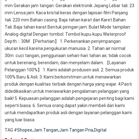
mm Gerakan jam tangan: Gerakan elektronik Jepang Lebar tali: 23
mm Lensa jam: Kaca kristal keras dengan lapisan film Panjang
tali: 220 mm Bahan casing: Baja tahan karat dan Karet Bahan
Tali: Baja tahan karat Bentuk piringan jam: Bulat Mode tampilan:
Analog-digital Dengan tombol: Tombol kupu-kupu Waterproof
Depth：30M 【Perhatian】 1. Perkenankan penyimpangan
ukuran kecil karena pengukuran manusia. 2. Tahan air normal
30m: cuci tangan, penggunaan sehari-hari tahan air, tidak cocok
untuk berenang, berendam, dan menyelam dalam. 【Layanan
Pelanggan 100%】 1. Kami adalah produsen asli. 2. Semua produk
100% Baru & Asli. 3. Kami berkomitmen untuk menawarkan
produk dengan kualitas terbaik dengan harga yang wajar. 4.Pasti
didedikasikan untuk menawarkan pengalaman pelanggan yang
baik! 5. Kepuasan pelanggan adalah pengejaran penting bagi kami
seperti biasa. 6. Semua orang dapat yakin membeli dari kami
untuk mendapatkan produk asli dengan layanan pelanggan kami
yang luar biasa
TAG #
Shopee,Jam Tangan,Jam Tangan Pria,Digital