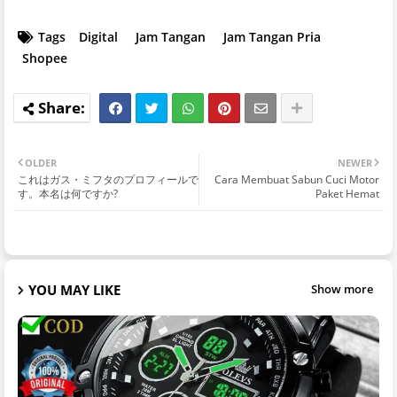
Tags
Digital
Jam Tangan
Jam Tangan Pria
Shopee
OLDER
NEWER
これはガス・ミフタのプロフィールで
Cara Membuat Sabun Cuci Motor
す。本名は何ですか?
Paket Hemat
YOU MAY LIKE
Show more