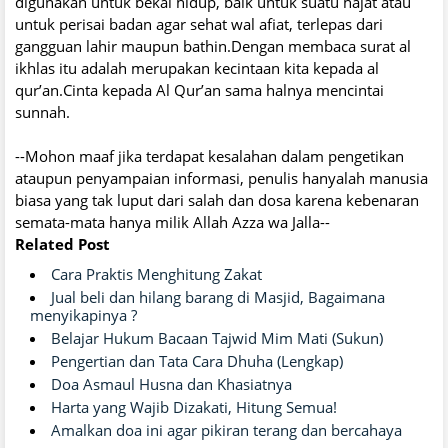
digunakan untuk bekal hidup, baik untuk suatu hajat atau
untuk perisai badan agar sehat wal afiat, terlepas dari
gangguan lahir maupun bathin.Dengan membaca surat al
ikhlas itu adalah merupakan kecintaan kita kepada al
qur’an.Cinta kepada Al Qur’an sama halnya mencintai
sunnah.
--Mohon maaf jika terdapat kesalahan dalam pengetikan
ataupun penyampaian informasi, penulis hanyalah manusia
biasa yang tak luput dari salah dan dosa karena kebenaran
semata-mata hanya milik Allah Azza wa Jalla--
Related Post
Cara Praktis Menghitung Zakat
Jual beli dan hilang barang di Masjid, Bagaimana
menyikapinya ?
Belajar Hukum Bacaan Tajwid Mim Mati (Sukun)
Pengertian dan Tata Cara Dhuha (Lengkap)
Doa Asmaul Husna dan Khasiatnya
Harta yang Wajib Dizakati, Hitung Semua!
Amalkan doa ini agar pikiran terang dan bercahaya