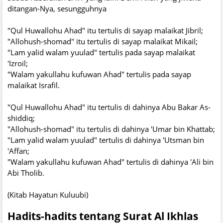
ditangan-Nya, sesungguhnya
"Qul Huwallohu Ahad" itu tertulis di sayap malaikat Jibril;
"Allohush-shomad" itu tertulis di sayap malaikat Mikail;
"Lam yalid walam yuulad" tertulis pada sayap malaikat
'Izroil;
"Walam yakullahu kufuwan Ahad" tertulis pada sayap
malaikat Israfil.
"Qul Huwallohu Ahad" itu tertulis di dahinya Abu Bakar As-
shiddiq;
"Allohush-shomad" itu tertulis di dahinya 'Umar bin Khattab;
"Lam yalid walam yuulad" tertulis di dahinya 'Utsman bin
'Affan;
"Walam yakullahu kufuwan Ahad" tertulis di dahinya 'Ali bin
Abi Tholib.
(Kitab Hayatun Kuluubi)
Hadits-hadits tentang Surat Al Ikhlas