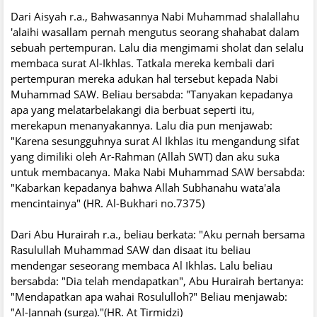
Dari Aisyah r.a., Bahwasannya Nabi Muhammad shalallahu
'alaihi wasallam pernah mengutus seorang shahabat dalam
sebuah pertempuran. Lalu dia mengimami sholat dan selalu
membaca surat Al-Ikhlas. Tatkala mereka kembali dari
pertempuran mereka adukan hal tersebut kepada Nabi
Muhammad SAW. Beliau bersabda: "Tanyakan kepadanya
apa yang melatarbelakangi dia berbuat seperti itu,
merekapun menanyakannya. Lalu dia pun menjawab:
"Karena sesungguhnya surat Al Ikhlas itu mengandung sifat
yang dimiliki oleh Ar-Rahman (Allah SWT) dan aku suka
untuk membacanya. Maka Nabi Muhammad SAW bersabda:
"Kabarkan kepadanya bahwa Allah Subhanahu wata'ala
mencintainya" (HR. Al-Bukhari no.7375)
Dari Abu Hurairah r.a., beliau berkata: "Aku pernah bersama
Rasulullah Muhammad SAW dan disaat itu beliau
mendengar seseorang membaca Al Ikhlas. Lalu beliau
bersabda: "Dia telah mendapatkan", Abu Hurairah bertanya:
"Mendapatkan apa wahai Rosululloh?" Beliau menjawab:
"Al-Jannah (surga)."(HR. At Tirmidzi)