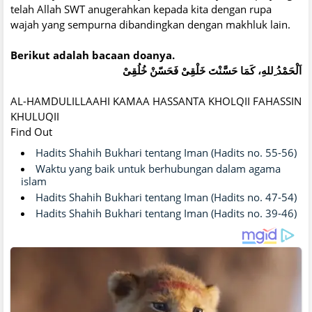
telah Allah SWT anugerahkan kepada kita dengan rupa
wajah yang sempurna dibandingkan dengan makhluk lain.
Berikut adalah bacaan doanya.
اَلْحَمْدُ ِللهِ، كَمَا حَسَّنْتَ خَلْقِىْ فَحَسّنْ خُلُقِىْ
AL-HAMDULILLAAHI KAMAA HASSANTA KHOLQII FAHASSIN
KHULUQII
Find Out
Hadits Shahih Bukhari tentang Iman (Hadits no. 55-56)
Waktu yang baik untuk berhubungan dalam agama
islam
Hadits Shahih Bukhari tentang Iman (Hadits no. 47-54)
Hadits Shahih Bukhari tentang Iman (Hadits no. 39-46)