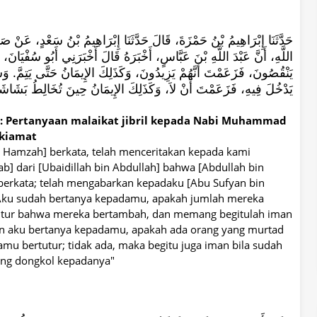
حَدَّثَنَا إِبْرَاهِيمُ بْنُ حَمْزَةَ، قَالَ حَدَّثَنَا إِبْرَاهِيمُ بْنُ سَعْدٍ، عَنْ ص
اللَّهِ، أَنَّ عَبْدَ اللَّهِ بْنَ عَبَّاسٍ، أَخْبَرَهُ قَالَ أَخْبَرَنِي أَبُو سُفْيَانَ
يَنْقُصُونَ، فَزَعَمْتَ أَنَّهُمْ يَزِيدُونَ، وَكَذَلِكَ الإِيمَانُ حَتَّى يَتِمَّ‏.‏ وَسَ
يَدْخُلَ فِيهِ، فَزَعَمْتَ أَنْ لاَ، وَكَذَلِكَ الإِيمَانُ حِينَ تُخَالِطُ بَشَاشَت
 : Pertanyaan malaikat jibril kepada Nabi Muhammad
 kiamat
n Hamzah] berkata, telah menceritakan kepada kami
ihab] dari [Ubaidillah bin Abdullah] bahwa [Abdullah bin
erkata; telah mengabarkan kepadaku [Abu Sufyan bin
"Aku sudah bertanya kepadamu, apakah jumlah mereka
utur bahwa mereka bertambah, dan memang begitulah iman
n aku bertanya kepadamu, apakah ada orang yang murtad
u bertutur; tidak ada, maka begitu juga iman bila sudah
ang dongkol kepadanya"