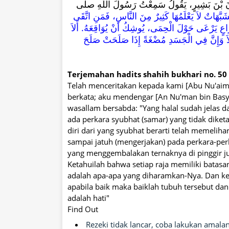
ُّعْمَانَ بْنَ بَشِيرٍ، يَقُولُ سَمِعْتُ رَسُولَ اللَّهِ صلى
 مُشَبَّهَاتٌ لاَ يَعْلَمُهَا كَثِيرٌ مِنَ النَّاسِ، فَمَنِ اتَّقَى
َاعٍ يَرْعَى حَوْلَ الْحِمَى، يُوشِكُ أَنْ يُوَاقِعَهُ‏.‏ أَلاَ
َلاَ وَإِنَّ فِي الْجَسَدِ مُضْغَةً إِذَا صَلَحَتْ صَلَحَ
Terjemahan hadits shahih bukhari no. 5
Telah menceritakan kepada kami [Abu Nu'aim]
berkata; aku mendengar [An Nu'man bin Basyir
wasallam bersabda: "Yang halal sudah jelas 
ada perkara syubhat (samar) yang tidak dike
diri dari yang syubhat berarti telah memeli
sampai jatuh (mengerjakan) pada perkara-per
yang menggembalakan ternaknya di pinggir ju
Ketahuilah bahwa setiap raja memiliki batasa
adalah apa-apa yang diharamkan-Nya. Dan ke
apabila baik maka baiklah tubuh tersebut dan 
adalah hati"
Find Out
Rezeki tidak lancar, coba lakukan amalan