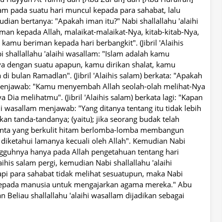
lam pada suatu hari muncul kepada para sahabat, lalu
udian bertanya: "Apakah iman itu?" Nabi shallallahu 'alaihi
n kepada Allah, malaikat-malaikat-Nya, kitab-kitab-Nya,
amu beriman kepada hari berbangkit". (Jibril 'Alaihis
i shallallahu 'alaihi wasallam: "Islam adalah kamu
 dengan suatu apapun, kamu dirikan shalat, kamu
di bulan Ramadlan". (Jibril 'Alaihis salam) berkata: "Apakah
am menjawab: "Kamu menyembah Allah seolah-olah melihat-Nya
Dia melihatmu". (Jibril 'Alaihis salam) berkata lagi: "Kapan
ihi wasallam menjawab: "Yang ditanya tentang itu tidak lebih
kan tanda-tandanya; (yaitu); jika seorang budak telah
 unta yang berkulit hitam berlomba-lomba membangun
diketahui lamanya kecuali oleh Allah". Kemudian Nabi
ngguhnya hanya pada Allah pengetahuan tentang hari
'Alaihis salam pergi, kemudian Nabi shallallahu 'alaihi
tapi para sahabat tidak melihat sesuatupun, maka Nabi
g kepada manusia untuk mengajarkan agama mereka." Abu
 Beliau shallallahu 'alaihi wasallam dijadikan sebagai