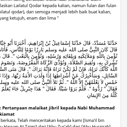
askan Lailatul Qodar kepada kalian, namun fulan dan fulan
ailatul qodar), dan semoga menjadi lebih baik buat kalian,
i yang ketujuh, enam dan lima "
حَدَّثَنَا مُسَدَّدٌ، قَالَ حَدَّثَنَا إِسْمَاعِيلُ بْنُ إِبْرَاهِيمَ، أَخْبَرَنَا أَبُو ح،
قَالَ كَانَ النَّبِيُّ صلى الله عليه وسلم بَارِزًا يَوْمًا لِلنَّاسِ، فَأَتَاهُ جِ
تُؤْمِنَ بِاللَّهِ وَمَلاَئِكَتِهِ وَبِلِقَائِهِ وَرُسُلِهِ، وَتُؤْمِنَ بِالْبَعْثِ ‏"‏‏.‏ قَالَ 
تُشْرِكَ بِهِ، وَتُقِيمَ الصَّلاَةَ، وَتُؤَدِّيَ الزَّكَاةَ الْمَفْرُوضَةَ، وَتَصُومَ رَ
اللَّهَ كَأَنَّكَ تَرَاهُ، فَإِنْ لَمْ تَكُنْ تَرَاهُ فَإِنَّهُ يَرَاكَ ‏"‏‏.‏ قَالَ مَتَى ال
السَّائِلِ، وَسَأُخْبِرُكَ عَنْ أَشْرَاطِهَا إِذَا وَلَدَتِ الأَمَةُ رَبَّهَا، وَإِذَا ت
خَمْسٍ لاَ يَعْلَمُهُنَّ إِلاَّ اللَّهُ ‏"‏‏.‏ ثُمَّ تَلاَ النَّبِيُّ صلى الله عليه وس{
فَقَالَ ‏"‏ رُدُّوهُ ‏"‏‏.‏ فَلَمْ يَرَوْا شَيْئًا‏.‏ فَقَالَ ‏"‏ هَذَا جِبْرِيلُ جَاءَ يُعَلِّمُ
كُلَّهُ مِنَ الإِيمَانِ
 : Pertanyaan malaikat jibril kepada Nabi Muhammad
 kiamat
erkata, Telah menceritakan kepada kami [Isma'il bin
 Hayyan At Taimi] dari [Abu Zur'ah] dari [Abu Hurairah]