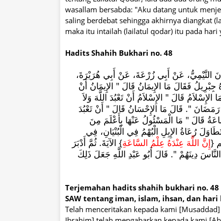
wasallam bersabda: "Aku datang untuk menjel
saling berdebat sehingga akhirnya diangkat (l
maka itu intailah (lailatul qodar) itu pada har
Hadits Shahih Bukhari no. 48
َيَّانَ التَّيْمِيُّ، عَنْ أَبِي زُرْعَةَ، عَنْ أَبِي هُرَيْرَةَ
بْرِيلُ فَقَالَ مَا الإِيمَانُ قَالَ ‏"‏ الإِيمَانُ أَنْ
مَا الإِسْلاَمُ قَالَ ‏"‏ الإِسْلاَمُ أَنْ تَعْبُدَ اللَّهَ وَلاَ
مَضَانَ ‏"‏‏.‏ قَالَ مَا الإِحْسَانُ قَالَ ‏"‏ أَنْ تَعْبُدَ
سَّاعَةُ قَالَ ‏"‏ مَا الْمَسْئُولُ عَنْهَا بِأَعْلَمَ مِنَ
َطَاوَلَ رُعَاةُ الإِبِلِ الْبُهْمُ فِي الْبُنْيَانِ، فِي
لم ‏
‏إِنَّ اللَّهَ عِنْدَهُ عِلْمُ السَّاعَةِ
‏}‏ الآيَةَ‏.‏ ثُمَّ أَدْبَرَ
 النَّاسَ دِينَهُمْ ‏"‏‏.‏ قَالَ أَبُو عَبْدِ اللَّهِ جَعَلَ ذَلِكَ
Terjemahan hadits shahih bukhari no. 48
SAW tentang iman, islam, ihsan, dan hari
Telah menceritakan kepada kami [Musaddad] b
Ibrahim] telah mengabarkan kepada kami [Abu