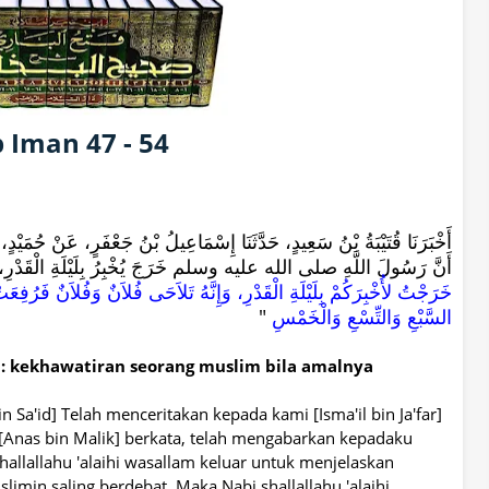
 Iman 47 - 54
أَخْبَرَنَا قُتَيْبَةُ بْنُ سَعِيدٍ، حَدَّثَنَا إِسْمَاعِيلُ بْنُ جَعْفَرٍ، عَنْ حُمَي،
أَنَّ رَسُولَ اللَّهِ صلى الله عليه وسلم خَرَجَ يُخْبِرُ بِلَيْلَةِ الْقَدْرِ، ف
خَرَجْتُ لأُخْبِرَكُمْ بِلَيْلَةِ الْقَدْرِ، وَإِنَّهُ تَلاَحَى فُلاَنٌ وَفُلاَنٌ فَرُ
السَّبْعِ وَالتِّسْعِ وَالْخَمْسِ
‏"‏‏
 : kekhawatiran seorang muslim bila amalnya
Sa'id] Telah menceritakan kepada kami [Isma'il bin Ja'far]
[Anas bin Malik] berkata, telah mengabarkan kepadaku
hallallahu 'alaihi wasallam keluar untuk menjelaskan
limin saling berdebat. Maka Nabi shallallahu 'alaihi