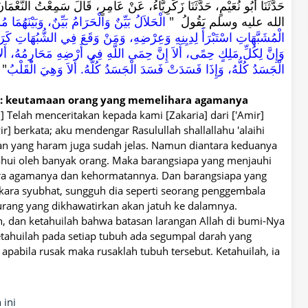
حَدَّثَنَا أَبُو نُعَيْمٍ، حَدَّثَنَا زَكَرِيَّاءُ، عَنْ عَامِرٍ، قَالَ سَمِعْتُ الن
الله عليه وسلم يَقُولُ ‏ "‏
الْحَلاَلُ بَيِّنٌ وَالْحَرَامُ بَيِّنٌ، وَبَيْنَهُمَا
الْمُشَبَّهَاتِ اسْتَبْرَأَ لِدِيِنِهِ وَعِرْضِهِ، وَمَنْ وَقَعَ فِي الشُّبُهَاتِ كَر
وَإِنَّ لِكُلِّ مَلِكٍ حِمًى، أَلاَ إِنَّ حِمَى اللَّهِ فِي أَرْضِهِ مَحَارِمُهُ، أ
الْجَسَدُ كُلُّهُ، وَإِذَا فَسَدَتْ فَسَدَ الْجَسَدُ كُلُّهُ‏.‏ أَلاَ وَهِيَ الْقَلْبُ
" ‏
0 : keutamaan orang yang memelihara agamanya
 Telah menceritakan kepada kami [Zakaria] dari ['Amir]
] berkata; aku mendengar Rasulullah shallallahu 'alaihi
dan yang haram juga sudah jelas. Namun diantara keduanya
tahui oleh banyak orang. Maka barangsiapa yang menjauhi
hara agamanya dan kehormatannya. Dan barangsiapa yang
kara syubhat, sungguh dia seperti seorang penggembala
rang yang dikhawatirkan akan jatuh ke dalamnya.
n, dan ketahuilah bahwa batasan larangan Allah di bumi-Nya
tahuilah pada setiap tubuh ada segumpal darah yang
apabila rusak maka rusaklah tubuh tersebut. Ketahuilah, ia
 ini