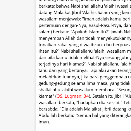
berkata; bahwa Nabi shallallahu 'alaihi wasal
datang Malaikat Jibril 'Alaihis Salam yang kem
wasallam menjawab: "Iman adalah kamu berima
pertemuan dengan-Nya, Rasul-Rasul-Nya, dan k
salam) berkata: "Apakah Islam itu?" Jawab Nab
menyembah Allah dan tidak menyekutukannya
tunaikan zakat yang diwajibkan, dan berpuasa 
ihsan itu?" Nabi shallallahu 'alaihi wasall
dan bila kamu tidak melihat-Nya sesungguhnya 
terjadinya hari kiamat?" Nabi shallallahu 'ala
tahu dari yang bertanya. Tapi aku akan terang
melahirkan tuannya, jika para penggembala
gedung-gedung selama lima masa, yang tidak 
shallallahu 'alaihi wasallam membaca: "Sesu
kiamat" (
QS. Luqman: 34
). Setelah itu Jibril 
wasallam berkata; "hadapkan dia ke sini." Te
bersabda; "Dia adalah Malaikat Jibril datan
Abdullah berkata: "Semua hal yang diterangkan
iman.