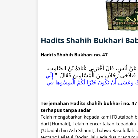
Hadits Shahih Bukhari Bab
Hadits Shahih Bukhari no. 47
ْدٍ، عَنْ أَنَسٍ، قَالَ أَخْبَرَنِي عُبَادَةُ بْنُ الصَّامِتِ
َتَلاَحَى رَجُلاَنِ مِنَ الْمُسْلِمِينَ فَقَالَ ‏ "‏
إِنِّي
فِعَتْ وَعَسَى أَنْ يَكُونَ خَيْرًا لَكُمُ الْتَمِسُوهَا فِي
Terjemahan Hadits shahih bukhari no. 47
terhapus tanpa sadar
Telah mengabarkan kepada kami [Qutaibah bin 
dari [Humaid], Telah menceritakan kepadaku 
['Ubadah bin Ash Shamit], bahwa Rasulullah s
tentang Lailatul Qodar, lalu ada dua orang mus