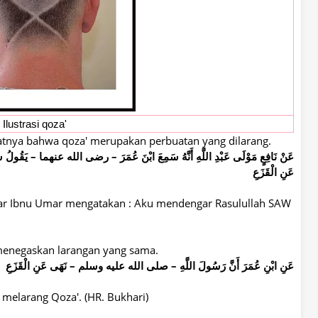
Ilustrasi qoza'
tnya bahwa qoza' merupakan perbuatan yang dilarang.
عَنْ نَافِعٍ مَوْلَى عَبْدِ اللَّهِ أَنَّهُ سَمِعَ ابْنَ عُمَرَ – رضى الله عنهما – يَق
عَنِ الْقَزَعِ
gar Ibnu Umar mengatakan : Aku mendengar Rasulullah SAW
a menegaskan larangan yang sama.
عَنِ ابْنِ عُمَرَ أَنَّ رَسُولَ اللَّهِ – صلى الله عليه وسلم – نَهَى عَنِ الْقَزَعِ
melarang Qoza'. (HR. Bukhari)