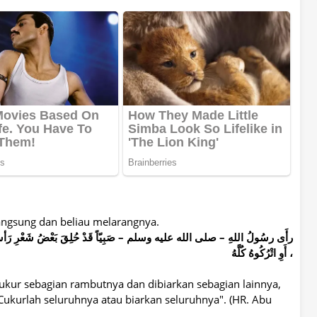
langsung dan beliau melarangnya.
رأَى رسُولُ اللهِ – صلى الله عليه وسلم – صَبِيّاً قَدْ حُلِقَ بَعْضُ شَعْرِ رَأسِهِ وَتُ
، أَوِ اتْرُكُوهُ كُلَّهُ
ukur sebagian rambutnya dan dibiarkan sebagian lainnya,
Cukurlah seluruhnya atau biarkan seluruhnya". (HR. Abu