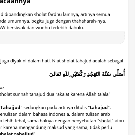
bacaannya
d dibandingkan sholat fardhu lainnya, artinya semua
pada umumnya. begitu juga dengan thahaharah-nya,
AW bersiwak dan wudhu terlebih dahulu.
juga diyakini dalam hati, Niat sholat tahajud adalah sebagai
أُصَلِّي سُنّةَ التَهَجُدِ رَكْعَتَيْنِ ِللَهِ تَعَاليَ
aa
 sholat sunnah tahajud dua raka'at karena Allah ta'ala"
"
Tahajjud
" sedangkan pada artinya ditulis "
tahajud
".
nulisan dalam bahasa indonesia, dalam tulisan arab
a lebih tebal, sama halnya dengan penyebutan "
sholat
" atau
r karena mengandung maksud yang sama, tidak perlu
shalat tahajjud
"