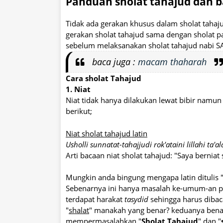
Panduan sholat tahajud dan 
Tidak ada gerakan khusus dalam sholat tahaju
gerakan sholat tahajud sama dengan sholat 
sebelum melaksanakan sholat tahajud nabi S
baca juga :
macam thaharah
Cara sholat Tahajud
1. Niat
Niat tidak hanya dilakukan lewat bibir namun 
berikut;
Niat sholat tahajud latin
Usholli sunnatat-tahajjudi rok'ataini lillahi ta'al
Arti bacaan niat sholat tahajud: "Saya berniat
Mungkin anda bingung mengapa latin ditulis 
Sebenarnya ini hanya masalah ke-umum-an pe
terdapat harakat
tasydid
sehingga harus dibac
"
shalat
" manakah yang benar? keduanya bena
mempermasalahkan "
Sholat Tahajud
" dan "