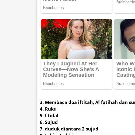
3. Membaca doa iftitah, Al fatihah dan su
4. Ruku
5. I'tidal
6. Sujud
7. duduk diantara 2 sujud