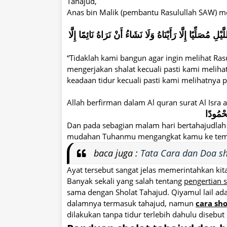
Tahajud,
Anas bin Malik (pembantu Rasulullah SAW) m
ُصَلِّيًا إِلَّا رَأَيْنَاهُ وَلَا نَشَاءُ أَنْ نَرَاهُ نَائِمًا إِلَّا
“Tidaklah kami bangun agar ingin melihat Rasu
mengerjakan shalat kecuali pasti kami meliha
keadaan tidur kecuali pasti kami melihatnya 
Allah berfirman dalam Al quran surat Al Isra a
َحْمُودًا
Dan pada sebagian malam hari bertahajudla
mudahan Tuhanmu mengangkat kamu ke tempat y
baca juga :
Tata Cara dan Doa sh
Ayat tersebut sangat jelas memerintahkan kit
Banyak sekali yang salah tentang
pengertian s
sama dengan Sholat Tahajud. Qiyamul lail ada
dalamnya termasuk tahajud, namun
cara sh
dilakukan tanpa tidur terlebih dahulu disebut