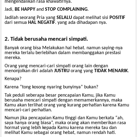
mengendalikan rasa khawatirnya.
Jadi,
BE
HAPPY
and
STOP
COMPLAINING
.
Jadilah seorang Pria yang
SELALU
dapat melihat sisi
POSITIF
dari semua
HAL
NEGATIF
. yang ada dihadapan nya.
2. Tidak berusaha mencari simpati.
Banyak orang bisa Melakukan hal hebat. namun saying-nya
mereka terlalu berlebihan dalam membanggakan prestasi
mereka.
Orang yang mencari-cari simpati orang lain dengan
menonjolkan diri adalah
JUSTRU
orang yang
TIDAK
MENARIK
.
Kenapa?
Karena “tong kosong nyaring bunyinya” bukan?
Tak peduli seberapa besar pencapaian Kamu, jika Kamu
berusaha mencari simpati dengan memamerkannya, maka
Kamu akan terlihat orang yang kurang perhatian karena Kamu
mencari-cari perhatian.
Namun jika pencapaian Kamu tinggi dan Kamu berkata “ah,
saya hanya orang biasa”, maka orang akan memberikan rasa
hormat yang lebih kepada Kamu karena mereka tau dan
melihat Kamu sebagai orang hebat, namun rendah hati.