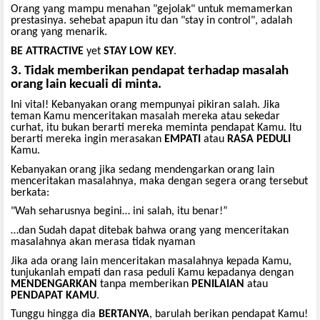
Orang yang mampu menahan "gejolak" untuk memamerkan
prestasinya. sehebat apapun itu dan "stay in control", adalah
orang yang menarik.
BE
ATTRACTIVE
yet
STAY
LOW
KEY
.
3. Tidak memberikan pendapat terhadap masalah
orang lain kecuali di minta.
Ini vital! Kebanyakan orang mempunyai pikiran salah. Jika
teman Kamu menceritakan masalah mereka atau sekedar
curhat, itu bukan berarti mereka meminta pendapat Kamu. Itu
berarti mereka ingin merasakan
EMPATI
atau
RASA
PEDULI
Kamu.
Kebanyakan orang jika sedang mendengarkan orang lain
menceritakan masalahnya, maka dengan segera orang tersebut
berkata:
"Wah seharusnya begini… ini salah, itu benar!”
…dan Sudah dapat ditebak bahwa orang yang menceritakan
masalahnya akan merasa tidak nyaman
Jika ada orang lain menceritakan masalahnya kepada Kamu,
tunjukanlah empati dan rasa peduli Kamu kepadanya dengan
MENDENGARKAN
tanpa memberikan
PENILAIAN
atau
PENDAPAT
KAMU
.
Tunggu hingga dia
BERTANYA
, barulah berikan pendapat Kamu!