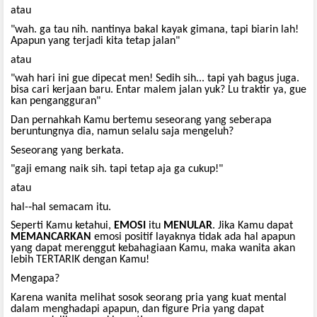
atau
"wah. ga tau nih. nantinya bakal kayak gimana, tapi biarin lah!
Apapun yang terjadi kita tetap jalan"
atau
"wah hari ini gue dipecat men! Sedih sih... tapi yah bagus juga.
bisa cari kerjaan baru. Entar malem jalan yuk? Lu traktir ya, gue
kan pengangguran"
Dan pernahkah Kamu bertemu seseorang yang seberapa
beruntungnya dia, namun selalu saja mengeluh?
Seseorang yang berkata.
"gaji emang naik sih. tapi tetap aja ga cukup!"
atau
hal-­‐hal semacam itu.
Seperti Kamu ketahui,
EMOSI
itu
MENULAR
. Jika Kamu dapat
MEMANCARKAN
emosi positif layaknya tidak ada hal apapun
yang dapat merenggut kebahagiaan Kamu, maka wanita akan
lebih TERTARIK dengan Kamu!
Mengapa?
Karena wanita melihat sosok seorang pria yang kuat mental
dalam menghadapi apapun, dan figure Pria yang dapat