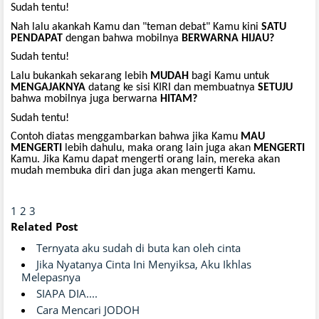
Sudah tentu!
Nah lalu akankah Kamu dan "teman debat" Kamu kini
SATU
PENDAPAT
dengan bahwa mobilnya
BERWARNA
HIJAU?
Sudah tentu!
Lalu bukankah sekarang lebih
MUDAH
bagi Kamu untuk
MENGAJAKNYA
datang ke sisi KIRI dan membuatnya
SETUJU
bahwa mobilnya juga berwarna
HITAM?
Sudah tentu!
Contoh diatas menggambarkan bahwa jika Kamu
MAU
MENGERTI
lebih dahulu, maka orang lain juga akan
MENGERTI
Kamu. Jika Kamu dapat mengerti orang lain, mereka akan
mudah membuka diri dan juga akan mengerti Kamu.
1
2
3
Related Post
Ternyata aku sudah di buta kan oleh cinta
Jika Nyatanya Cinta Ini Menyiksa, Aku Ikhlas
Melepasnya
SIAPA DIA....
Cara Mencari JODOH