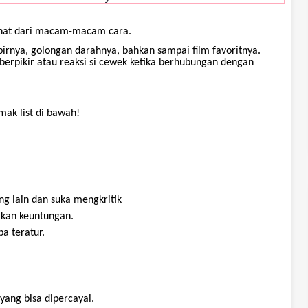
hat
dari
macam-macam
cara
.
birnya
,
golongan
darahnya
,
bahkan
sampai
film
favoritnya
.
berpikir
atau
reaksi
si
cewek
ketika
berhubungan
dengan
imak
list di
bawah
!
ng lain dan
suka
mengkritik
lkan
keuntungan
.
ba
teratur
.
yang
bisa
dipercayai
.