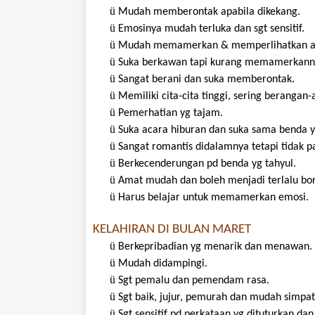
ü
Mudah
memberontak
apabila
dikekang
.
ü
Emosinya
mudah
terluka
dan
sgt
sensitif
.
ü
Mudah
memamerkan
&
memperlihatkan
ü
Suka
berkawan
tapi
kurang
memamerkann
ü
Sangat
berani
dan
suka
memberontak
.
ü
Memiliki
cita-cita
tinggi
,
sering
berangan-
ü
Pemerhatian
yg
tajam
.
ü
Suka
acara
hiburan
dan
suka
sama
benda
ü
Sangat
romantis
didalamnya
tetapi
tidak
p
ü
Berkecenderungan
pd
benda
yg
tahyul
.
ü
Amat
mudah
dan
boleh
menjadi
terlalu
bo
ü
Harus
belajar
untuk
memamerkan
emosi
.
KELAHIRAN DI BULAN MARET
ü
Berkepribadian
yg
menarik
dan
menawan
.
ü
Mudah
didampingi
.
ü
Sgt
pemalu
dan
pemendam
rasa.
ü
Sgt
baik
,
jujur
,
pemurah
dan
mudah
simpat
ü
Sgt
sensitif
pd
perkataan
yg
dituturkan
da