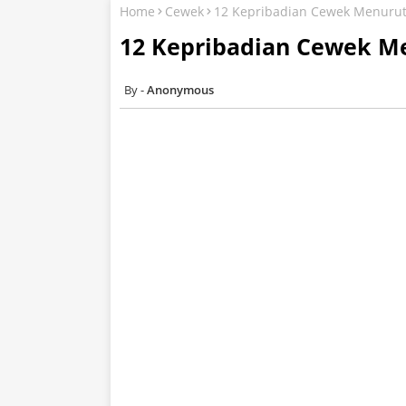
Home
Cewek
12 Kepribadian Cewek Menurut
12 Kepribadian Cewek Me
Anonymous