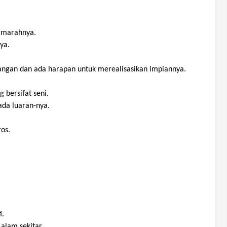
amarahnya
.
ya
.
angan
dan
ada
harapan
untuk
merealisasikan
impiannya
.
yg
bersifat
seni
.
ada
luaran-nya
.
ros
.
i
.
n
alam
sekitar
.