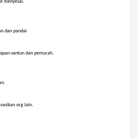
at
menyesal
.
an
dan
pandai
sopan-santun
dan
pemurah
.
an
.
vasikan
org lain.