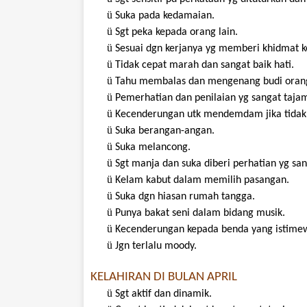
ü
Suka
pada
kedamaian
.
ü
Sgt
peka
kepada
orang lain.
ü
Sesuai
dgn
kerjanya
yg
memberi
khidmat
k
ü
Tidak
cepat
marah
dan
sangat
baik
hati
.
ü
Tahu
membalas
dan
mengenang
budi
oran
ü
Pemerhatian
dan
penilaian
yg
sangat
taja
ü
Kecenderungan
utk
mendemdam
jika
tidak
ü
Suka
berangan-angan
.
ü
Suka
melancong
.
ü
Sgt
manja
dan
suka
diberi
perhatian
yg
san
ü
Kelam
kabut
dalam
memilih
pasangan
.
ü
Suka
dgn
hiasan
rumah
tangga
.
ü
Punya
bakat
seni
dalam
bidang
musik
.
ü
Kecenderungan
kepada
benda
yang
istime
ü
Jgn
terlalu
moody.
KELAHIRAN DI BULAN APRIL
ü
Sgt
aktif
dan
dinamik
.