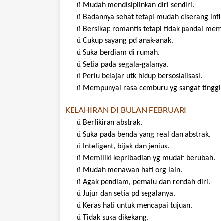
ü
Mudah
mendisiplinkan
diri
sendiri
.
ü
Badannya
sehat
tetapi
mudah
diserang
inf
ü
Bersikap
romantis
tetapi
tidak
pandai
mem
ü
Cukup
sayang
pd
anak-anak
.
ü
Suka
berdiam
di
rumah
.
ü
Setia pada
segala-galanya
.
ü
Perlu
belajar
utk
hidup
bersosialisasi
.
ü
Mempunyai
rasa
cemburu
yg
sangat
tinggi
KELAHIRAN DI BULAN FEBRUARI
ü
Berfikiran
abstrak
.
ü
Suka
pada
benda
yang real dan
abstrak
.
ü
Inteligent
,
bijak
dan
jenius
.
ü
Memiliki
kepribadian
yg
mudah
berubah
.
ü
Mudah
menawan
hati
org lain.
ü
Agak
pendiam
,
pemalu
dan
rendah
diri
.
ü
Jujur
dan
setia
pd
segalanya
.
ü
Keras
hati
untuk
mencapai
tujuan
.
ü
Tidak
suka
dikekang
.