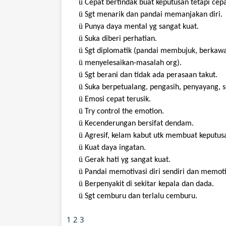
ü
Cepat
bertindak
buat
keputusan
tetapi
cep
ü
Sgt
menarik
dan
pandai
memanjakan
diri
.
ü
Punya
daya
mental
yg
sangat
kuat
.
ü
Suka
diberi
perhatian
.
ü
Sgt
diplomatik
(
pandai
membujuk
,
berkaw
ü
menyelesaikan-masalah
org).
ü
Sgt
berani
dan
tidak
ada
perasaan
takut
.
ü
Suka
berpetualang
,
pengasih
,
penyayang
,
ü
Emosi
cepat
terusik
.
ü
Try control the emotion.
ü
Kecenderungan
bersifat
dendam
.
ü
Agresif
,
kelam
kabut
utk
membuat
keputus
ü
Kuat
daya
ingatan
.
ü
Gerak
hati
yg
sangat
kuat
.
ü
Pandai
memotivasi
diri
sendiri
dan
memoti
ü
Berpenyakit
di
sekitar
kepala
dan dada.
ü
Sgt
cemburu
dan
terlalu
cemburu
.
1
2
3