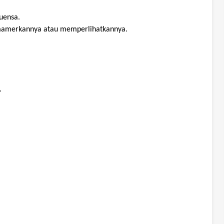
luensa
.
amerkannya
atau
memperlihatkannya
.
.