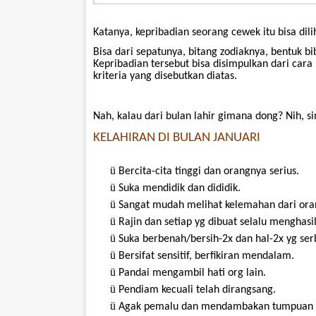
Katanya
,
kepribadian
seorang
cewek
itu
bisa
dili
Bisa
dari
sepatunya
,
bitang
zodiaknya
,
bentuk
bi
Kepribadian
tersebut
bisa
disimpulkan
dari
cara
kriteria
yang
disebutkan
diatas
.
Nah,
kalau
dari
bulan
lahir
gimana
dong?
Nih
,
s
KELAHIRAN DI BULAN
JANUARI
ü
Bercita-cita
tinggi
dan
orangnya
serius
.
ü
Suka
mendidik
dan
dididik
.
ü
Sangat
mudah
melihat
kelemahan
dari
ora
ü
Rajin
dan
setiap
yg
dibuat
selalu
menghasi
ü
Suka
berbenah
/bersih-2x dan hal-2x
yg
ser
ü
Bersifat
sensitif
,
berfikiran
mendalam
.
ü
Pandai
mengambil
hati
org lain.
ü
Pendiam
kecuali
telah
dirangsang
.
ü
Agak
pemalu
dan
mendambakan
tumpuan