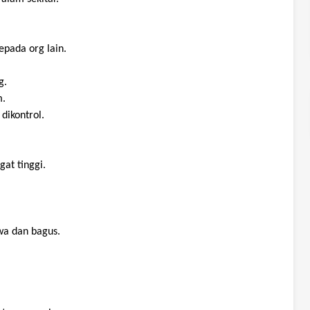
epada
org lain.
g.
m
.
dikontrol
.
gat
tinggi
.
wa
dan
bagus
.