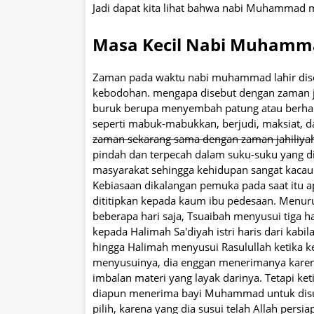
Jadi dapat kita lihat bahwa nabi Muhammad 
Masa Kecil Nabi Muham
Zaman pada waktu nabi muhammad lahir dise
kebodohan. mengapa disebut dengan zaman ja
buruk berupa menyembah patung atau berhal
seperti mabuk-mabukkan, berjudi, maksiat, d
zaman sekarang sama dengan zaman jahiliyah
pindah dan terpecah dalam suku-suku yang di
masyarakat sehingga kehidupan sangat kacau
Kebiasaan dikalangan pemuka pada saat itu a
dititipkan kepada kaum ibu pedesaan. Menu
beberapa hari saja, Tsuaibah menyusui tiga h
kepada Halimah Sa'diyah istri haris dari kab
hingga Halimah menyusui Rasulullah ketika ke
menyusuinya, dia enggan menerimanya karena
imbalan materi yang layak darinya. Tetapi keti
diapun menerima bayi Muhammad untuk disusu
pilih, karena yang dia susui telah Allah per