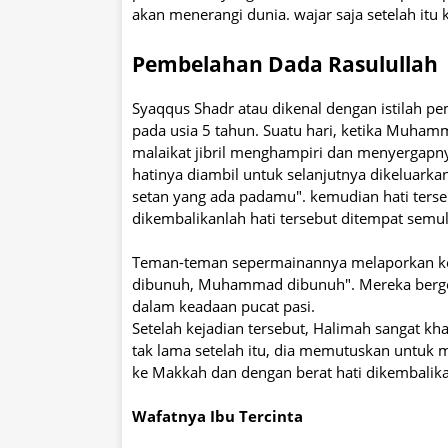
akan menerangi dunia. wajar saja setelah it
Pembelahan Dada Rasulullah
Syaqqus Shadr atau dikenal dengan istilah 
pada usia 5 tahun. Suatu hari, ketika Muha
malaikat jibril menghampiri dan menyergap
hatinya diambil untuk selanjutnya dikeluarkan
setan yang ada padamu". kemudian hati terse
dikembalikanlah hati tersebut ditempat semul
Teman-teman sepermainannya melaporkan ke
dibunuh, Muhammad dibunuh". Mereka berge
dalam keadaan pucat pasi.
Setelah kejadian tersebut, Halimah sangat k
tak lama setelah itu, dia memutuskan untuk
ke Makkah dan dengan berat hati dikembal
Wafatnya Ibu Tercinta