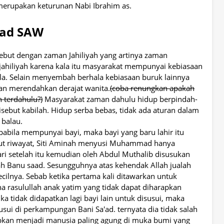
merupakan keturunan Nabi Ibrahim as.
mad SAW
but dengan zaman Jahiliyah yang artinya zaman
hiliyah karena kala itu masyarakat mempunyai kebiasaan
a. Selain menyembah berhala kebiasaan buruk lainnya
an merendahkan derajat wanita.
(coba renungkan apakah
 terdahulu?)
Masyarakat zaman dahulu hidup berpindah-
sebut kabilah. Hidup serba bebas, tidak ada aturan dalam
 balau.
pabila mempunyai bayi, maka bayi yang baru lahir itu
rut riwayat, Siti Aminah menyusi Muhammad hanya
ari setelah itu kemudian oleh Abdul Muthalib disusukan
ilah Banu saad. Sesungguhnya atas kehendak Allah jualah
cilnya. Sebab ketika pertama kali ditawarkan untuk
 rasulullah anak yatim yang tidak dapat diharapkan
ka tidak didapatkan lagi bayi lain untuk disusui, maka
i di perkampungan Bani Sa'ad. ternyata dia tidak salah
siapkan menjadi manusia paling agung di muka bumi yang