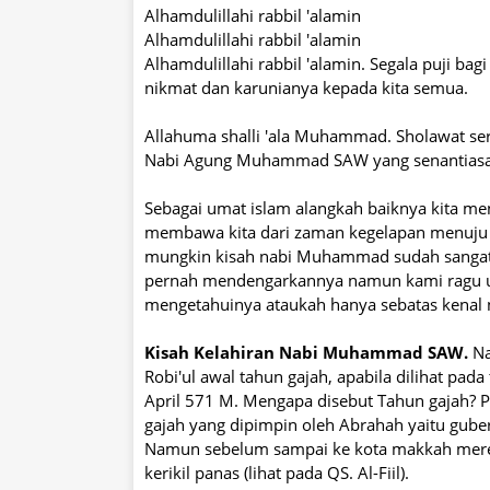
Alhamdulillahi rabbil 'alamin
Alhamdulillahi rabbil 'alamin
Alhamdulillahi rabbil 'alamin. Segala puji b
nikmat dan karunianya kepada kita semua.
Allahuma shalli 'ala Muhammad. Sholawat sert
Nabi Agung Muhammad SAW yang senantiasa kit
Sebagai umat islam alangkah baiknya kita men
membawa kita dari zaman kegelapan menuju 
mungkin kisah nabi Muhammad sudah sangat ti
pernah mendengarkannya namun kami ragu un
mengetahuinya ataukah hanya sebatas kena
Kisah Kelahiran Nabi Muhammad SAW.
Na
Robi'ul awal tahun gajah, apabila dilihat pad
April 571 M. Mengapa disebut Tahun gajah? 
gajah yang dipimpin oleh Abrahah yaitu gub
Namun sebelum sampai ke kota makkah mere
kerikil panas (lihat pada QS. Al-Fiil).